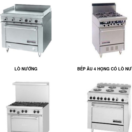
LÒ NƯỚNG
BẾP ÂU 4 HỌNG CÓ LÒ N