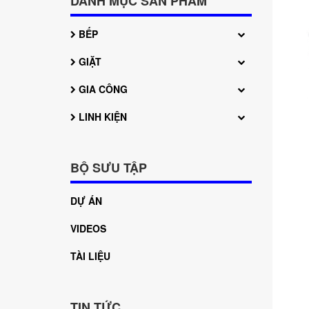
DANH MỤC SẢN PHẨM
BẾP
GIẶT
GIA CÔNG
LINH KIỆN
BỘ SƯU TẬP
DỰ ÁN
VIDEOS
TÀI LIỆU
TIN TỨC