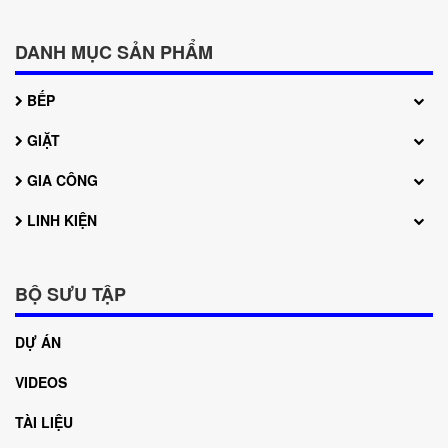
Hệ thống bếp 3
Hệ thống bếp 4
DANH MỤC SẢN PHẨM
BẾP
GIẶT
GIA CÔNG
LINH KIỆN
BỘ SƯU TẬP
DỰ ÁN
VIDEOS
TÀI LIỆU