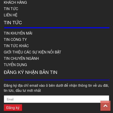
KHÁCH HÀNG
TIN TỨC
LIÊN HỆ
TIN TỨC
TIN KHUYẾN MÃI
TIN CÔNG TY
TIN TỨC KHÁC
GIỚI THIỆU CÁC SỰ KIỆN NỔI BẬT
TIN CHUYÊN NGÀNH
TUYỂN DỤNG
ĐĂNG KÝ NHẬN BẢN TIN
Đăng ký địa chỉ email vào ô bên dưới để nhận thông tin về ưu đãi,
tin tức, đầu tư mới nhất
T
Đăng ký