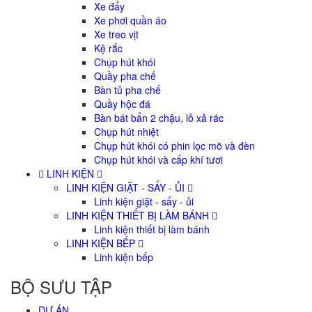
Xe đẩy
Xe phơi quần áo
Xe treo vịt
Kệ rắc
Chụp hút khói
Quầy pha chế
Bàn tủ pha chế
Quầy hộc đá
Bàn bát bẩn 2 chậu, lỗ xả rác
Chụp hút nhiệt
Chụp hút khói có phin lọc mõ và đèn
Chụp hút khói và cấp khí tươi
LINH KIỆN
LINH KIỆN GIẶT - SẤY - ỦI
Linh kiện giặt - sấy - ủi
LINH KIỆN THIẾT BỊ LÀM BÁNH
Linh kiện thiết bị làm bánh
LINH KIỆN BẾP
Linh kiện bếp
BỘ SƯU TẬP
DỰ ÁN