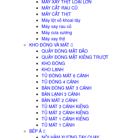
MÁY XAY THỊT LOẠI LỚN
MÁY CẮT RAU CỦ
MÁY CẮT THỊT
Máy lột vỏ khoai tây
Máy xay rau củ
Máy cưa xương
Máy xay thịt
KHO ĐÔNG VÀ MÁT
QUẦY ĐÔNG MẶT ĐẢO
QUẦY ĐÔNG MẶT KIẾNG TRƯỢT
KHO ĐÔNG
KHO LẠNH
TỦ ĐÔNG MÁT 6 CÁNH
TỦ ĐÔNG 4 CÁNH
BÀN ĐÔNG MÁT 3 CÁNH
BÀN LẠNH 3 CÁNH
BÀN MÁT 2 CÁNH
TỦ MÁT 3 CÁNH KiẾNG
TỦ MÁT 2 CÁNH KiẾNG
TỦ MÁT 1 CÁNH KIẾNG
TỦ MÁT 1 CÁNH
BẾP Á
NỒI HẦM XƯƠNG TAY QUAY