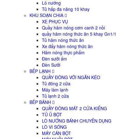
Lò nướng
Tủ hấp đa năng 10 khay
KHU SOẠN CHIA
XE PHỤC VỤ
Quầy hâm nóng cơm canh 2 nồi
quầy hâm nóng thức ăn 5 khay Gn1/1
Tủ hâm nóng thức ăn
Xe đẩy hâm nóng thức ăn
Hâm nóng thực phẩm
Đèn sưởi ấm
Đèn Sưởi
BẾP LẠNH
QUẦY ĐÔNG VỚI NGĂN KÉO
Tủ đông 2 cửa
Máy làm lạnh
Tủ lạnh 2 cửa
BẾP BÁNH
QUẦY ĐÔNG MÁT 2 CỬA KIẾNG
TỦ Ủ BỘT
LÒ NƯỚNG BÁNH CHUYÊN DỤNG
LÒ VI SÓNG
MÁY CÁN BỘT