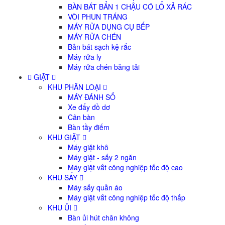
BÀN BÁT BẨN 1 CHẬU CÓ LỔ XẢ RÁC
VÒI PHUN TRÁNG
MÁY RỬA DỤNG CỤ BẾP
MÁY RỬA CHÉN
Bản bát sạch kệ rắc
Máy rửa ly
Máy rửa chén băng tải
GIẶT
KHU PHÂN LOẠI
MÁY ĐÁNH SỐ
Xe đẩy đồ dơ
Cân bàn
Bàn tầy điếm
KHU GIẶT
Máy giặt khô
Máy giặt - sấy 2 ngăn
Máy giặt vắt công nghiệp tốc độ cao
KHU SẤY
Máy sấy quần áo
Máy giặt vắt công nghiệp tốc độ thấp
KHU ỦI
Bàn ủi hút chân không