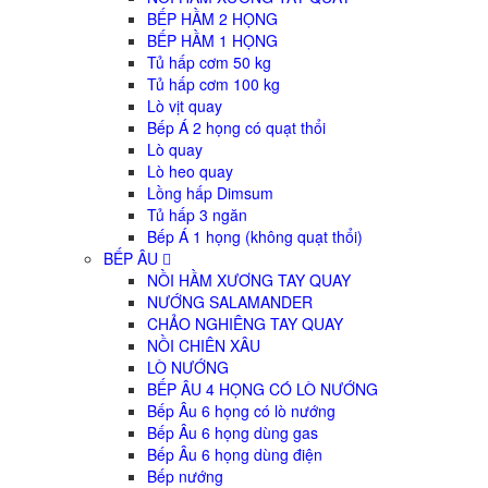
BẾP HẦM 2 HỌNG
BẾP HẦM 1 HỌNG
Tủ hấp cơm 50 kg
Tủ hấp cơm 100 kg
Lò vịt quay
Bếp Á 2 họng có quạt thổi
Lò quay
Lò heo quay
Lồng hấp Dimsum
Tủ hấp 3 ngăn
Bếp Á 1 họng (không quạt thổi)
BẾP ÂU
NỒI HẦM XƯƠNG TAY QUAY
NƯỚNG SALAMANDER
CHẢO NGHIÊNG TAY QUAY
NỒI CHIÊN XÂU
LÒ NƯỚNG
BẾP ÂU 4 HỌNG CÓ LÒ NƯỚNG
Bếp Âu 6 họng có lò nướng
Bếp Âu 6 họng dùng gas
Bếp Âu 6 họng dùng điện
Bếp nướng