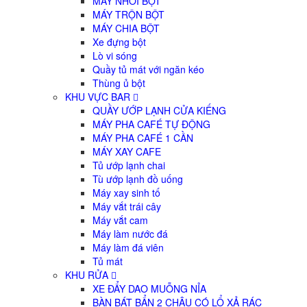
MÁY NHỒI BỘT
MÁY TRỘN BỘT
MÁY CHIA BỘT
Xe đựng bột
Lò vi sóng
Quầy tủ mát với ngăn kéo
Thùng ủ bột
KHU VỰC BAR
QUẦY ƯỚP LẠNH CỬA KIẾNG
MÁY PHA CAFÉ TỰ ĐỘNG
MÁY PHA CAFÉ 1 CẦN
MÁY XAY CAFE
Tủ ướp lạnh chai
Tù ướp lạnh đồ uống
Máy xay sinh tố
Máy vắt trái cây
Máy vắt cam
Máy làm nước đá
Máy làm đá viên
Tủ mát
KHU RỬA
XE ĐẨY DAO MUỖNG NỈA
BÀN BÁT BẨN 2 CHẬU CÓ LỔ XẢ RÁC