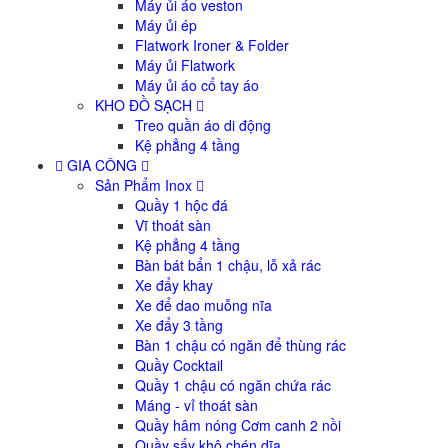
Máy ủi áo veston
Máy ủi ép
Flatwork Ironer & Folder
Máy ủi Flatwork
Máy ủi áo cổ tay áo
KHO ĐỒ SẠCH
Treo quần áo di động
Kệ phẳng 4 tầng
GIA CÔNG
Sản Phẩm Inox
Quầy 1 hộc đá
Vĩ thoát sàn
Kệ phẳng 4 tầng
Bàn bát bẩn 1 chậu, lỗ xả rác
Xe đẩy khay
Xe để dao muỗng nĩa
Xe đẩy 3 tầng
Bàn 1 chậu có ngăn để thùng rác
Quầy Cocktail
Quầy 1 chậu có ngăn chứa rác
Máng - vỉ thoát sàn
Quầy hâm nóng Cơm canh 2 nồi
Quầy sấy khô chén dĩa