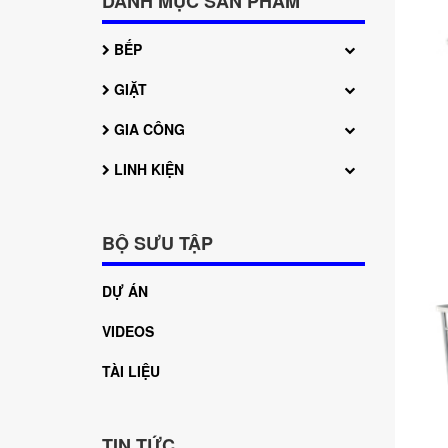
DANH MỤC SẢN PHẨM
BẾP
GIẶT
GIA CÔNG
LINH KIỆN
BỘ SƯU TẬP
DỰ ÁN
VIDEOS
TÀI LIỆU
TIN TỨC