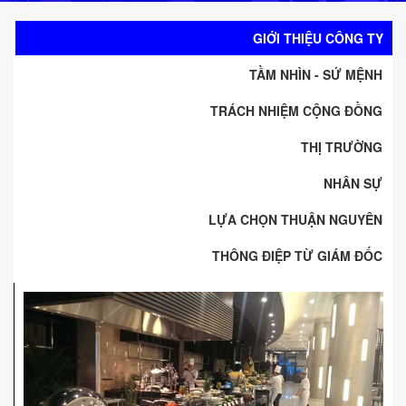
GIỚI THIỆU CÔNG TY
TẦM NHÌN - SỨ MỆNH
TRÁCH NHIỆM CỘNG ĐỒNG
THỊ TRƯỜNG
NHÂN SỰ
LỰA CHỌN THUẬN NGUYÊN
THÔNG ĐIỆP TỪ GIÁM ĐỐC