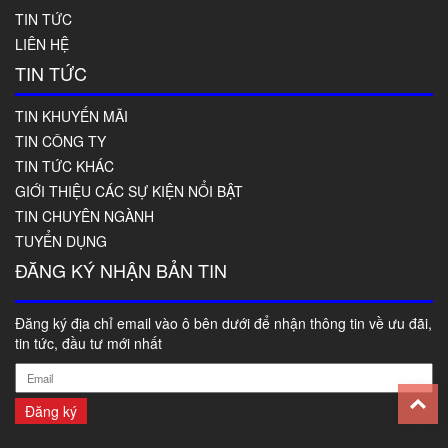
TIN TỨC
LIÊN HỆ
TIN TỨC
TIN KHUYẾN MÃI
TIN CÔNG TY
TIN TỨC KHÁC
GIỚI THIỆU CÁC SỰ KIỆN NỔI BẬT
TIN CHUYÊN NGÀNH
TUYỂN DỤNG
ĐĂNG KÝ NHẬN BẢN TIN
Đăng ký địa chỉ email vào ô bên dưới để nhận thông tin về ưu đãi,
tin tức, đầu tư mới nhất
T
Đăng ký