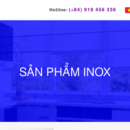
(+84) 918 456 336
Hotline:
SẢN PHẨM INOX