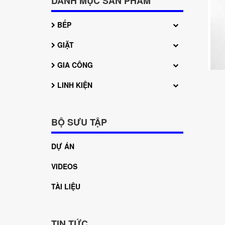
DANH MỤC SẢN PHẨM
BẾP
GIẶT
GIA CÔNG
LINH KIỆN
BỘ SƯU TẬP
DỰ ÁN
VIDEOS
TÀI LIỆU
TIN TỨC