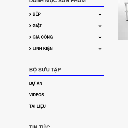
DANH MỤC SẢN PHẨM
BẾP
GIẶT
GIA CÔNG
LINH KIỆN
BỘ SƯU TẬP
DỰ ÁN
VIDEOS
TÀI LIỆU
TIN TỨC