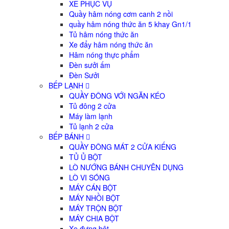
XE PHỤC VỤ
Quầy hâm nóng cơm canh 2 nồi
quầy hâm nóng thức ăn 5 khay Gn1/1
Tủ hâm nóng thức ăn
Xe đẩy hâm nóng thức ăn
Hâm nóng thực phẩm
Đèn sưởi ấm
Đèn Sưởi
BẾP LẠNH
QUẦY ĐÔNG VỚI NGĂN KÉO
Tủ đông 2 cửa
Máy làm lạnh
Tủ lạnh 2 cửa
BẾP BÁNH
QUẦY ĐÔNG MÁT 2 CỬA KIẾNG
TỦ Ủ BỘT
LÒ NƯỚNG BÁNH CHUYÊN DỤNG
LÒ VI SÓNG
MÁY CÁN BỘT
MÁY NHỒI BỘT
MÁY TRỘN BỘT
MÁY CHIA BỘT
Xe đựng bột