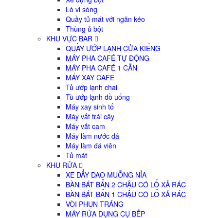
Lò vi sóng
Quầy tủ mát với ngăn kéo
Thùng ủ bột
KHU VỰC BAR
QUẦY ƯỚP LẠNH CỬA KIẾNG
MÁY PHA CAFÉ TỰ ĐỘNG
MÁY PHA CAFÉ 1 CẦN
MÁY XAY CAFE
Tủ ướp lạnh chai
Tù ướp lạnh đồ uống
Máy xay sinh tố
Máy vắt trái cây
Máy vắt cam
Máy làm nước đá
Máy làm đá viên
Tủ mát
KHU RỬA
XE ĐẨY DAO MUỖNG NỈA
BÀN BÁT BẨN 2 CHẬU CÓ LỔ XẢ RÁC
BÀN BÁT BẨN 1 CHẬU CÓ LỔ XẢ RÁC
VÒI PHUN TRÁNG
MÁY RỬA DỤNG CỤ BẾP