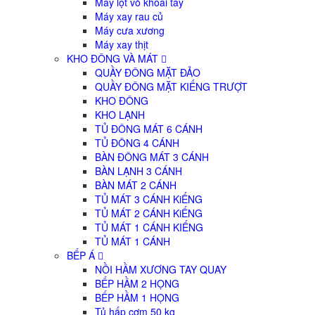
Máy lột vỏ khoai tây
Máy xay rau củ
Máy cưa xương
Máy xay thịt
KHO ĐÔNG VÀ MÁT
QUẦY ĐÔNG MẶT ĐẢO
QUẦY ĐÔNG MẶT KIẾNG TRƯỢT
KHO ĐÔNG
KHO LẠNH
TỦ ĐÔNG MÁT 6 CÁNH
TỦ ĐÔNG 4 CÁNH
BÀN ĐÔNG MÁT 3 CÁNH
BÀN LẠNH 3 CÁNH
BÀN MÁT 2 CÁNH
TỦ MÁT 3 CÁNH KiẾNG
TỦ MÁT 2 CÁNH KiẾNG
TỦ MÁT 1 CÁNH KIẾNG
TỦ MÁT 1 CÁNH
BẾP Á
NỒI HẦM XƯƠNG TAY QUAY
BẾP HẦM 2 HỌNG
BẾP HẦM 1 HỌNG
Tủ hấp cơm 50 kg