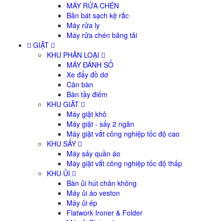
MÁY RỬA CHÉN
Bản bát sạch kệ rắc
Máy rửa ly
Máy rửa chén băng tải
GIẶT
KHU PHÂN LOẠI
MÁY ĐÁNH SỐ
Xe đẩy đồ dơ
Cân bàn
Bàn tầy điếm
KHU GIẶT
Máy giặt khô
Máy giặt - sấy 2 ngăn
Máy giặt vắt công nghiệp tốc độ cao
KHU SẤY
Máy sấy quần áo
Máy giặt vắt công nghiệp tốc độ thấp
KHU ỦI
Bàn ủi hút chân không
Máy ủi áo veston
Máy ủi ép
Flatwork Ironer & Folder