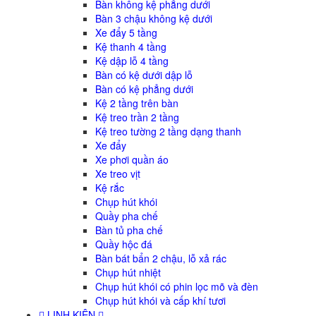
Bàn không kệ phẳng dưới
Bàn 3 chậu không kệ dưới
Xe đẩy 5 tầng
Kệ thanh 4 tầng
Kệ dập lỗ 4 tầng
Bàn có kệ dưới dập lỗ
Bàn có kệ phẳng dưới
Kệ 2 tầng trên bàn
Kệ treo trần 2 tầng
Kệ treo tường 2 tầng dạng thanh
Xe đẩy
Xe phơi quần áo
Xe treo vịt
Kệ rắc
Chụp hút khói
Quầy pha chế
Bàn tủ pha chế
Quầy hộc đá
Bàn bát bẩn 2 chậu, lỗ xả rác
Chụp hút nhiệt
Chụp hút khói có phin lọc mõ và đèn
Chụp hút khói và cấp khí tươi
LINH KIỆN