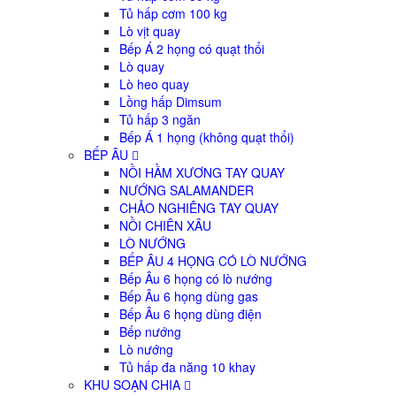
Tủ hấp cơm 100 kg
Lò vịt quay
Bếp Á 2 họng có quạt thổi
Lò quay
Lò heo quay
Lồng hấp Dimsum
Tủ hấp 3 ngăn
Bếp Á 1 họng (không quạt thổi)
BẾP ÂU
NỒI HẦM XƯƠNG TAY QUAY
NƯỚNG SALAMANDER
CHẢO NGHIÊNG TAY QUAY
NỒI CHIÊN XÂU
LÒ NƯỚNG
BẾP ÂU 4 HỌNG CÓ LÒ NƯỚNG
Bếp Âu 6 họng có lò nướng
Bếp Âu 6 họng dùng gas
Bếp Âu 6 họng dùng điện
Bếp nướng
Lò nướng
Tủ hấp đa năng 10 khay
KHU SOẠN CHIA