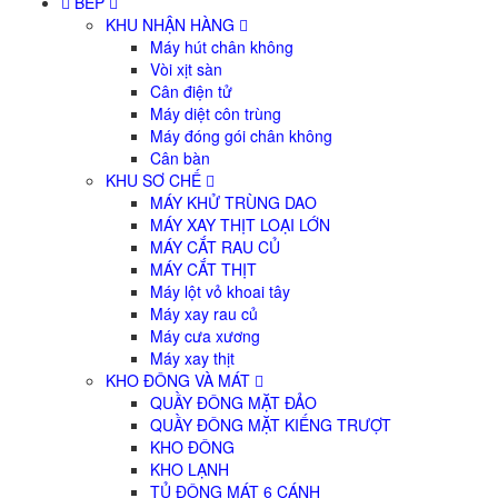
BẾP
KHU NHẬN HÀNG
Máy hút chân không
Vòi xịt sàn
Cân điện tử
Máy diệt côn trùng
Máy đóng gói chân không
Cân bàn
KHU SƠ CHẾ
MÁY KHỬ TRÙNG DAO
MÁY XAY THỊT LOẠI LỚN
MÁY CẮT RAU CỦ
MÁY CẮT THỊT
Máy lột vỏ khoai tây
Máy xay rau củ
Máy cưa xương
Máy xay thịt
KHO ĐÔNG VÀ MÁT
QUẦY ĐÔNG MẶT ĐẢO
QUẦY ĐÔNG MẶT KIẾNG TRƯỢT
KHO ĐÔNG
KHO LẠNH
TỦ ĐÔNG MÁT 6 CÁNH