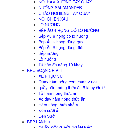
NỒI HẦM XƯƠNG TAY QUAY
NƯỚNG SALAMANDER
CHẢO NGHIÊNG TAY QUAY
NỒI CHIÊN XÂU
LÒ NƯỚNG
BẾP ÂU 4 HỌNG CÓ LÒ NƯỚNG
Bếp Âu 6 họng có lò nướng
Bếp Âu 6 họng dùng gas
Bếp Âu 6 họng dùng điện
Bếp nướng
Lò nướng
Tủ hấp đa năng 10 khay
KHU SOẠN CHIA
XE PHỤC VỤ
Quầy hâm nóng cơm canh 2 nồi
quầy hâm nóng thức ăn 5 khay Gn1/1
Tủ hâm nóng thức ăn
Xe đẩy hâm nóng thức ăn
Hâm nóng thực phẩm
Đèn sưởi ấm
Đèn Sưởi
BẾP LẠNH
QUẦY ĐÔNG VỚI NGĂN KÉO