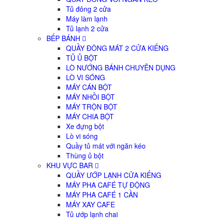
Tủ đông 2 cửa
Máy làm lạnh
Tủ lạnh 2 cửa
BẾP BÁNH
QUẦY ĐÔNG MÁT 2 CỬA KIẾNG
TỦ Ủ BỘT
LÒ NƯỚNG BÁNH CHUYÊN DỤNG
LÒ VI SÓNG
MÁY CÁN BỘT
MÁY NHỒI BỘT
MÁY TRỘN BỘT
MÁY CHIA BỘT
Xe đựng bột
Lò vi sóng
Quầy tủ mát với ngăn kéo
Thùng ủ bột
KHU VỰC BAR
QUẦY ƯỚP LẠNH CỬA KIẾNG
MÁY PHA CAFÉ TỰ ĐỘNG
MÁY PHA CAFÉ 1 CẦN
MÁY XAY CAFE
Tủ ướp lạnh chai