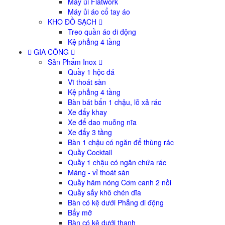
Máy ủi Flatwork
Máy ủi áo cổ tay áo
KHO ĐỒ SẠCH
Treo quần áo di động
Kệ phẳng 4 tầng
GIA CÔNG
Sản Phẩm Inox
Quầy 1 hộc đá
Vĩ thoát sàn
Kệ phẳng 4 tầng
Bàn bát bẩn 1 chậu, lỗ xả rác
Xe đẩy khay
Xe để dao muỗng nĩa
Xe đẩy 3 tầng
Bàn 1 chậu có ngăn để thùng rác
Quầy Cocktail
Quầy 1 chậu có ngăn chứa rác
Máng - vỉ thoát sàn
Quầy hâm nóng Cơm canh 2 nồi
Quầy sấy khô chén dĩa
Bàn có kệ dưới Phẳng di động
Bẩy mỡ
Bàn có kệ dưới thanh