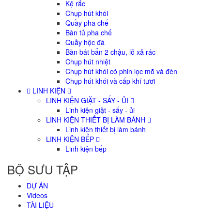
Kệ rắc
Chụp hút khói
Quầy pha chế
Bàn tủ pha chế
Quầy hộc đá
Bàn bát bẩn 2 chậu, lỗ xả rác
Chụp hút nhiệt
Chụp hút khói có phin lọc mõ và đèn
Chụp hút khói và cấp khí tươi
LINH KIỆN
LINH KIỆN GIẶT - SẤY - ỦI
Linh kiện giặt - sấy - ủi
LINH KIỆN THIẾT BỊ LÀM BÁNH
Linh kiện thiết bị làm bánh
LINH KIỆN BẾP
Linh kiện bếp
BỘ SƯU TẬP
DỰ ÁN
Videos
TÀI LIỆU