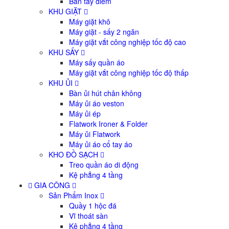
Bàn tầy điếm
KHU GIẶT
Máy giặt khô
Máy giặt - sấy 2 ngăn
Máy giặt vắt công nghiệp tốc độ cao
KHU SẤY
Máy sấy quần áo
Máy giặt vắt công nghiệp tốc độ thấp
KHU ỦI
Bàn ủi hút chân không
Máy ủi áo veston
Máy ủi ép
Flatwork Ironer & Folder
Máy ủi Flatwork
Máy ủi áo cổ tay áo
KHO ĐỒ SẠCH
Treo quần áo di động
Kệ phẳng 4 tầng
GIA CÔNG
Sản Phẩm Inox
Quầy 1 hộc đá
Vĩ thoát sàn
Kệ phẳng 4 tầng