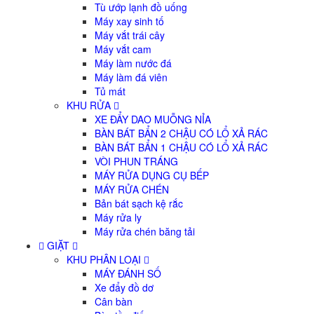
Tù ướp lạnh đồ uống
Máy xay sinh tố
Máy vắt trái cây
Máy vắt cam
Máy làm nước đá
Máy làm đá viên
Tủ mát
KHU RỬA
XE ĐẨY DAO MUỖNG NỈA
BÀN BÁT BẨN 2 CHẬU CÓ LỔ XẢ RÁC
BÀN BÁT BẨN 1 CHẬU CÓ LỔ XẢ RÁC
VÒI PHUN TRÁNG
MÁY RỬA DỤNG CỤ BẾP
MÁY RỬA CHÉN
Bản bát sạch kệ rắc
Máy rửa ly
Máy rửa chén băng tải
GIẶT
KHU PHÂN LOẠI
MÁY ĐÁNH SỐ
Xe đẩy đồ dơ
Cân bàn