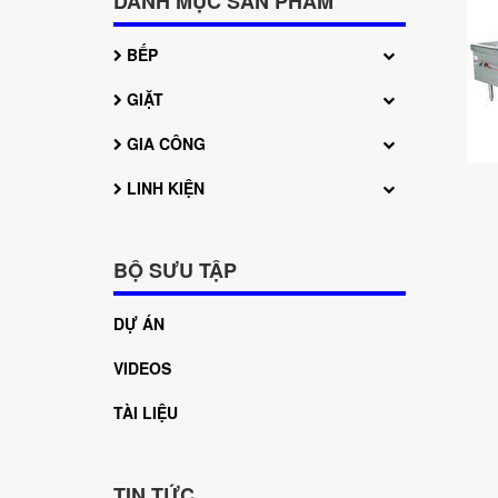
DANH MỤC SẢN PHẨM
BẾP
GIẶT
GIA CÔNG
LINH KIỆN
BỘ SƯU TẬP
DỰ ÁN
VIDEOS
TÀI LIỆU
TIN TỨC