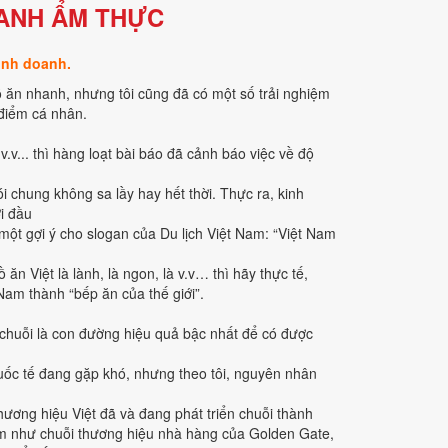
ANH ẨM THỰC
inh doanh.
ồ ăn nhanh, nhưng tôi cũng đã có một số trải nghiệm
 điểm cá nhân.
.v... thì hàng loạt bài báo đã cảnh báo việc về độ
i chung không sa lầy hay hết thời. Thực ra, kinh
i đầu
 một gợi ý cho slogan của Du lịch Việt Nam: “Việt Nam
n Việt là lành, là ngon, là v.v… thì hãy thực tế,
am thành “bếp ăn của thế giới”.
 chuỗi là con đường hiệu quả bậc nhất để có được
ốc tế đang gặp khó, nhưng theo tôi, nguyên nhân
hương hiệu Việt đã và đang phát triển chuỗi thành
đám như chuỗi thương hiệu nhà hàng của Golden Gate,