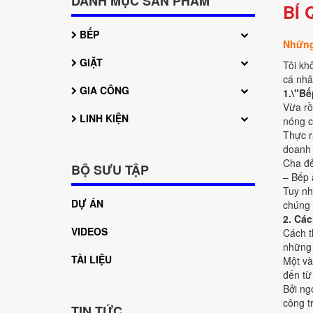
DANH MỤC SẢN PHẨM
BÍ
BẾP
Những
GIẶT
Tôi kh
cá nhâ
GIA CÔNG
1.\"Bế
Vừa rồ
LINH KIỆN
nóng c
Thực r
doanh 
Cha đẻ
BỘ SƯU TẬP
– Bếp 
Tuy nh
DỰ ÁN
chúng 
2. Các
VIDEOS
Cách t
những 
TÀI LIỆU
Một và
đến từ
Bởi ng
công t
TIN TỨC