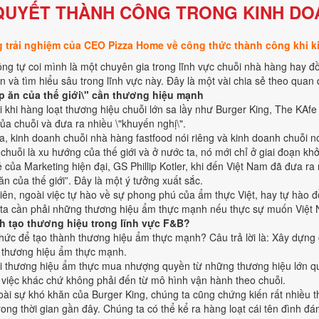
 QUYẾT THÀNH CÔNG TRONG KINH DO
 trải nghiệm của CEO Pizza Home về công thức thành công khi k
ông tự coi mình là một chuyên gia trong lĩnh vực chuỗi nhà hàng hay đ
n và tìm hiểu sâu trong lĩnh vực này. Đây là một vài chia sẻ theo quan
p ăn của thế giới\" cần thương hiệu mạnh
i khi hàng loạt thương hiệu chuỗi lớn sa lầy như Burger King, The KAfe v
ủa chuỗi và đưa ra nhiều \"khuyến nghị\".
a, kinh doanh chuỗi nhà hàng fastfood nói riêng và kinh doanh chuỗi nó
chuỗi là xu hướng của thế giới và ở nước ta, nó mới chỉ ở giai đoạn khở
 của Marketing hiện đại, GS Phillip Kotler, khi đến Việt Nam đã đưa ra
ăn của thế giới”. Đây là một ý tưởng xuất sắc.
iên, ngoài việc tự hào về sự phong phú của ẩm thực Việt, hay tự hào đồ ă
ta cần phải những thương hiệu ẩm thực mạnh nếu thực sự muốn Việt N
h tạo thương hiệu trong lĩnh vực F&B?
hức để tạo thành thương hiệu ẩm thực mạnh? Câu trả lời là: Xây dựng
thương hiệu ẩm thực mạnh.
i thương hiệu ẩm thực mua nhượng quyền từ những thương hiệu lớn qu
 việc khác chứ không phải đến từ mô hình vận hành theo chuỗi.
oài sự khó khăn của Burger King, chúng ta cũng chứng kiến rất nhiều t
rong thời gian gần đây. Chúng ta có thể kể ra hàng loạt cái tên đình 