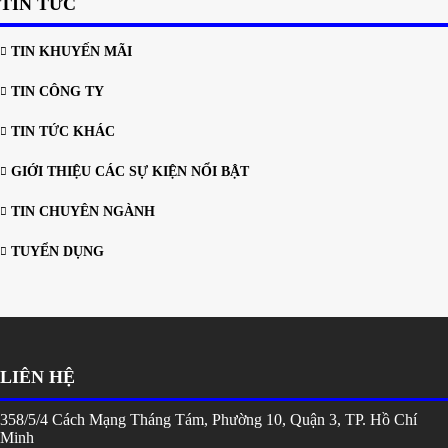
TIN TỨC
TIN KHUYẾN MÃI
TIN CÔNG TY
TIN TỨC KHÁC
GIỚI THIỆU CÁC SỰ KIỆN NỔI BẬT
TIN CHUYÊN NGÀNH
TUYỂN DỤNG
LIÊN HỆ
358/5/4 Cách Mạng Tháng Tám, Phường 10, Quận 3, TP. Hồ Chí
Minh