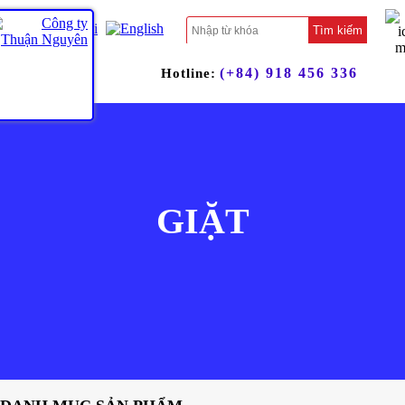
Tìm kiếm
(+84) 918 456 336
Hotline:
GIẶT